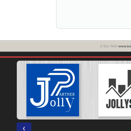
il Sito Web
www.to
❮