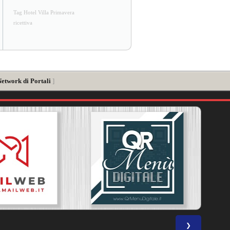
Tag Hotel Villa Primavera
ricettiva
Network di Portali
]
❯