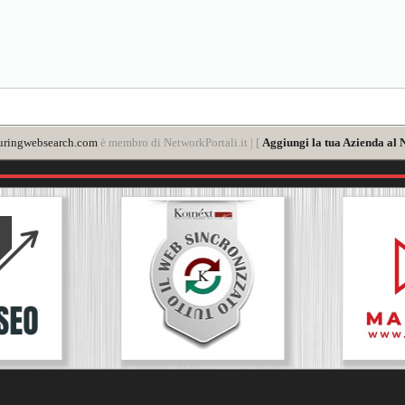
uringwebsearch.com
è membro di NetworkPortali.it | [
Aggiungi la tua Azienda al 