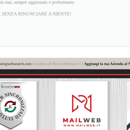
ia mai, sempre aggiornato e performante.
 SENZA RINUNCIARE A NIENTE!
uringwebsearch.com
è membro di NetworkPortali.it | [
Aggiungi la tua Azienda al 