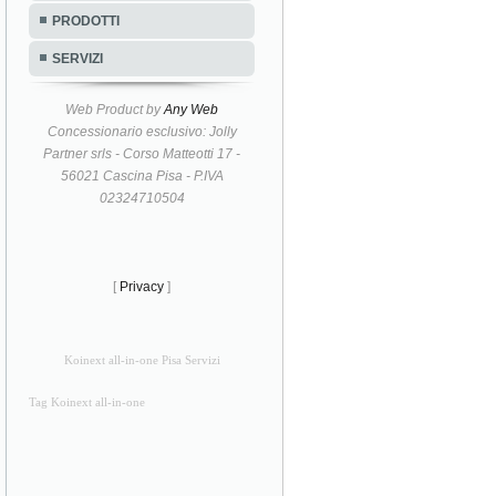
PRODOTTI
SERVIZI
Web Product by
Any Web
Concessionario esclusivo: Jolly
Partner srls - Corso Matteotti 17 -
56021 Cascina Pisa - P.IVA
02324710504
[
Privacy
]
Koinext all-in-one Pisa Servizi
Tag Koinext all-in-one