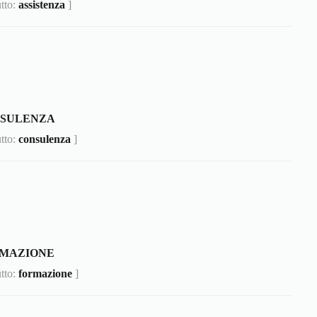
utto:
assistenza
]
NSULENZA
utto:
consulenza
]
RMAZIONE
utto:
formazione
]