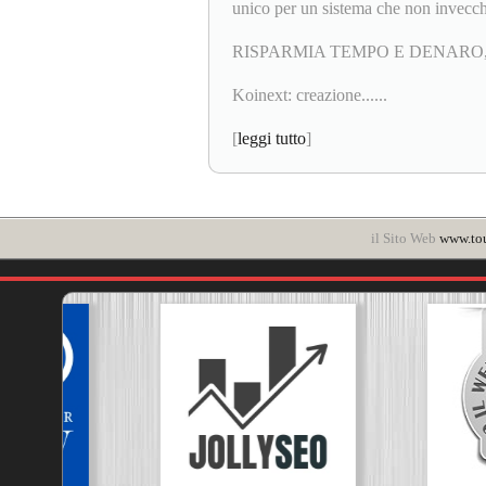
unico per un sistema che non invecch
RISPARMIA TEMPO E DENARO,
Koinext: creazione......
[
leggi tutto
]
il Sito Web
www.to