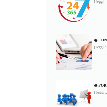
[ leggi t
◉ CO
[ leggi t
◉ FO
[ leggi t