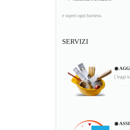
e superi ogni barriera.
SERVIZI
◉ AGG
[ leggi t
◉ ASS