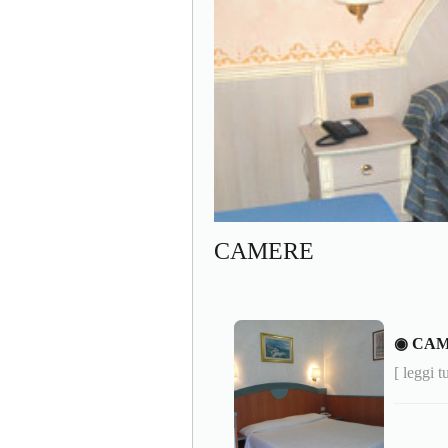
CAMERE
◉ CAM
[ leggi t