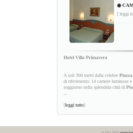
◉ CAM
[ leggi t
Hotel Villa Primavera
A soli 300 metri dalla celebre
Piazza
di riferimento: 14 camere luminose e 
soggiorno nella splendida città di
Pi
...
[
leggi tutto
]
il Sito Web
www.to