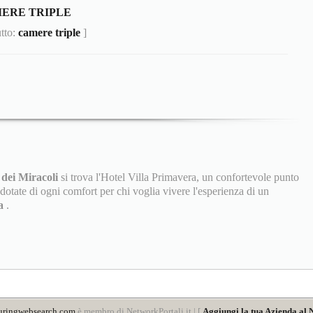
ERE TRIPLE
utto:
camere triple
]
 dei Miracoli
si trova l'Hotel Villa Primavera, un confortevole punto
dotate di ogni comfort per chi voglia vivere l'esperienza di un
sa
.
uringwebsearch.com
è membro di NetworkPortali.it | [
Aggiungi la tua Azienda al 