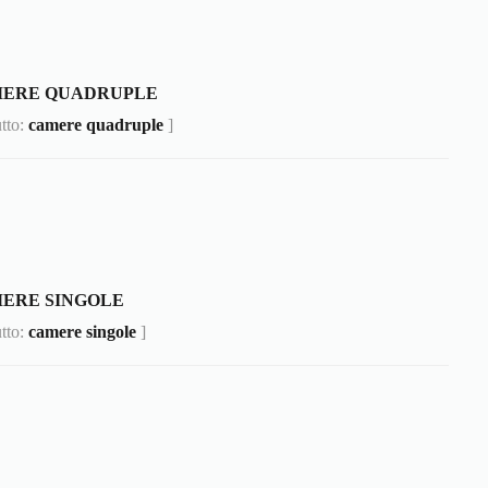
MERE QUADRUPLE
utto:
camere quadruple
]
ERE SINGOLE
utto:
camere singole
]