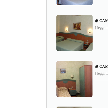
◉ CA
[ leggi t
◉ CAM
[ leggi t