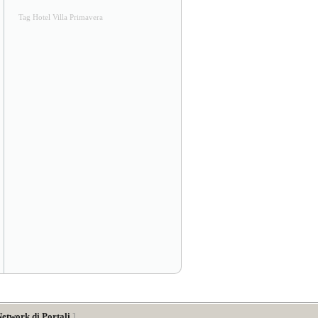
Tag Hotel Villa Primavera
Network di Portali
]