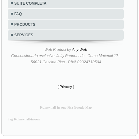
SUITE COMPLETA
FAQ
PRODUCTS
SERVICES
Web Product by
Any Web
Concessionario esclusivo: Jolly Partner srls - Corso Matteotti 17 -
56021 Cascina Pisa - P.IVA 02324710504
[
Privacy
]
Koinext all-in-one Pisa Google Map
Tag Koinext all-in-one