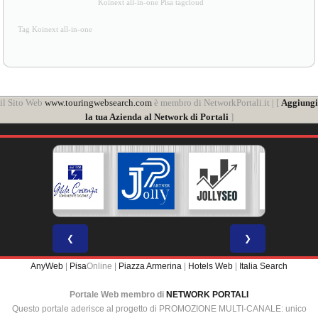
Koinext all-in-one Pisa tagcloud
Tag Koinext all-in-one
il Sito Web
www.touringwebsearch.com
è membro di NetworkPortali.it | [
Aggiungi
la tua Azienda al Network di Portali
]
❮
❯
AnyWeb
|
Pisa
Online |
Piazza Armerina
|
Hotels Web
|
Italia Search
Portale Web membro di
NETWORK PORTALI
Questo portale aderisce al progetto di PROMOZIONE MULTI-CANALE: unico