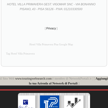
HOTEL VILLA PRIMAVERA GEST. VIGOMAR SNC - VIA BONANNO
PISANO, 43 - PISA 56126 - P.IVA: 01210330500
[
Privacy
]
Hotel Villa Primavera Pisa Google Map
Tag Hotel Villa Primavera
il Sito Web
www.touringwebsearch.com
è membro di NetworkPortali.it | [
Aggiungi
la tua Azienda al Network di Portali
]