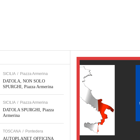
SICILIA
/
Piazza Armerina
DATOLA, NON SOLO
SPURGHI, Piazza Armerina
SICILIA
/
Piazza Armerina
DATOLA SPURGHI, Piazza
Armerina
SERVIZI WEB TOSCANA
TOSCANA
/
Pontedera
JOLLY PARTNER, Pisa
AUTOPLANET OFFICINA