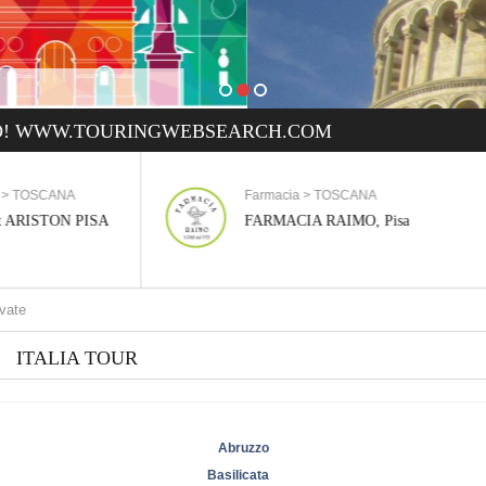
! WWW.TOURINGWEBSEARCH.COM
Farmacia > TOSCANA
Gioielleria > 
FARMACIA RAIMO, Pisa
BENEDETTI G
Ott
ITALIA TOUR