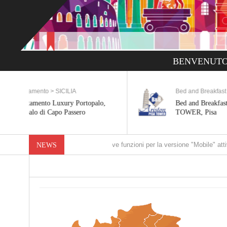
BENVENUTO
Bed and Breakfast > TOSCANA
lo,
Bed and Breakfast ARISTON PISA
TOWER, Pisa
Nuove funzioni per la versione "Mobile" attivate
NEWS