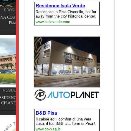
ISSI,
DE,
a