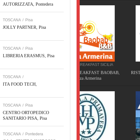
AUTORIZZATA, Pontedera
TOSCANA
/
Pisa
JOLLY PARTNER, Pisa
TOSCANA
/
Pisa
LIBRERIA ERASMUS, Pisa
BED AND BREAKFAST SICILIA
RISTORAZIONE TOSCAN
BED AND BREAKFAST BAOBAB,
RISTORANTE L'ISOLA CH
TOSCANA
/
Piazza Armerina
C'ERA, Lucca
ITA FOOD TECH,
TOSCANA
/
Pisa
CENTRO ORTOPEDICO
SANITARIO PISA, Pisa
TOSCANA
/
Pontedera