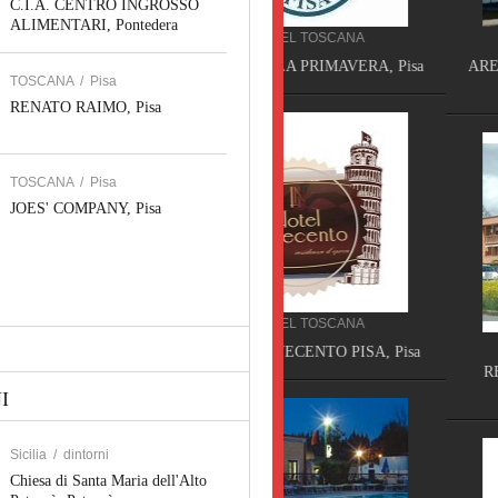
C.I.A. CENTRO INGROSSO
ALIMENTARI, Pontedera
HOTEL TOSCANA
PRODUZIONE SICILIA
HOTEL VILLA PRIMAVERA, Pisa
ARENA COSTRUZIONE INF
TOSCANA
/
Pisa
Piazza Armerina
RENATO RAIMO, Pisa
TOSCANA
/
Pisa
JOES' COMPANY, Pisa
HOTEL TOSCANA
RESIDENCE TOSCANA
HOTEL NOVECENTO PISA, Pisa
RESIDENCE ISOLA VER
CISANELLO PISA, Pis
I
Sicilia
/
dintorni
Chiesa di Santa Maria dell'Alto