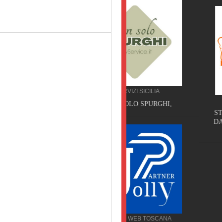
SERVIZI SICILIA
SERVIZI TOSCANA
NON SOLO SPURGHI,
STUDIO DENTISTICO DO
DARIO DECANINI, Capann
Lucca
SERVIZI WEB TOSCANA