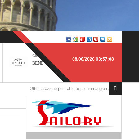
TOSCANA
Produzione > SICILIA
08/08/2026 03:57:08
IOIELLERIA, Pisa
Arena Costruzione Infissi, Piazza
Armerina
imizzazione per Tablet e cellulari aggiornata