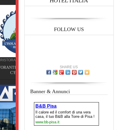
HOTEL ITALIA
FOLLOW US
A
SHARE US
E NON
Banner & Annunci