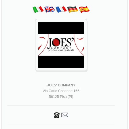
JOES' COMPANY
Via Carlo Cattaneo 155
56125 Pisa (PI)