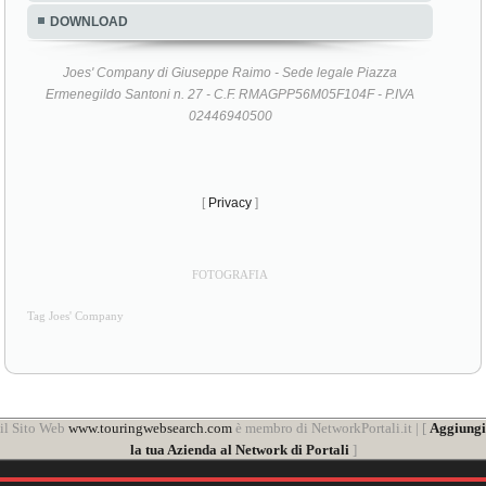
DOWNLOAD
Joes' Company di Giuseppe Raimo - Sede legale Piazza
Ermenegildo Santoni n. 27 - C.F. RMAGPP56M05F104F - P.IVA
02446940500
[
Privacy
]
FOTOGRAFIA
Tag Joes' Company
il Sito Web
www.touringwebsearch.com
è membro di NetworkPortali.it | [
Aggiungi
la tua Azienda al Network di Portali
]