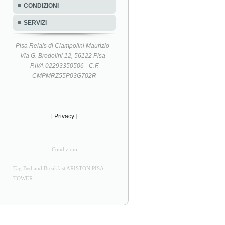
CONDIZIONI
SERVIZI
Pisa Relais di Ciampolini Maurizio -
Via G. Brodolini 12, 56122 Pisa -
P.IVA 02293350506 - C.F.
CMPMRZ55P03G702R
[
Privacy
]
Condizioni
Tag Bed and Breakfast ARISTON PISA
TOWER