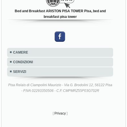
Bed and Breakfast ARISTON PISA TOWER Pisa, bed and
breakfast pisa tower
CAMERE
CONDIZIONI
SERVIZI
Pisa Relais di Ciampolini Maurizio - Via G. Brodolini 12, 56122 Pisa
- P.IVA 02293350506 - C.F. CMPMRZ55P03G702R
[
Privacy
]