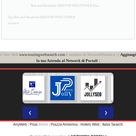
Bed and Breakfast ARISTON PISA TOWER Pisa
Tag Bed and Breakfast ARISTON PISA TOWER
ricettiva
il Sito Web
www.touringwebsearch.com
è membro di NetworkPortali.it | [
Aggiungi
la tua Azienda al Network di Portali
]
❮
❯
AnyWeb
|
Pisa
Online |
Piazza Armerina
|
Hotels Web
|
Italia Search