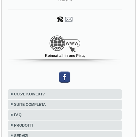
Pisa (PI)
Koinext all-in-one Pisa,
COS'È KOINEXT?
SUITE COMPLETA
FAQ
PRODOTTI
SERVIZI