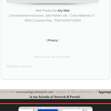
Web Product by
Any Web
Concessionario esclusivo: Jolly Partner srls - Corso Matteotti 17 -
56021 Cascina Pisa - P.IVA 02324710504
[
Privacy
]
Koinext all-in-one Pisa Prodotti
Tag Koinext all-in-one
il Sito Web
www.touringwebsearch.com
è membro di NetworkPortali.it | [
Aggiungi
la tua Azienda al Network di Portali
]