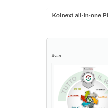
Koinext all-in-one P
Home
-