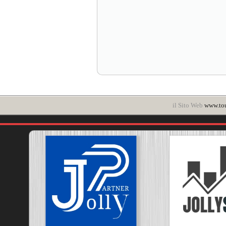
il Sito Web
www.to