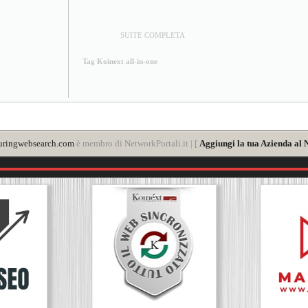
SUITE COMPLETA
Tag Koinext all-in-one
uringwebsearch.com
è membro di NetworkPortali.it | [
Aggiungi la tua Azienda al 