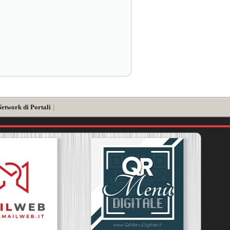
Network di Portali
]