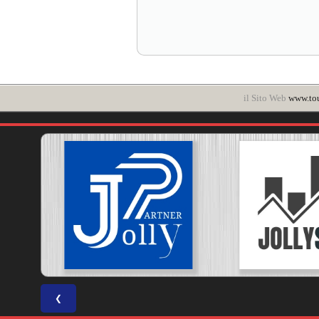
il Sito Web
www.to
❮