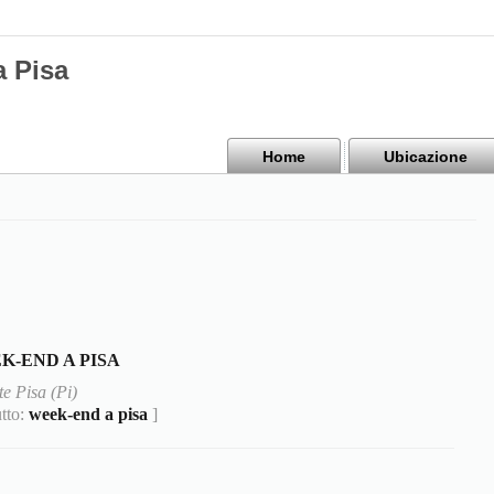
a Pisa
Home
Ubicazione
K-END A PISA
te Pisa (Pi)
utto:
week-end a pisa
]