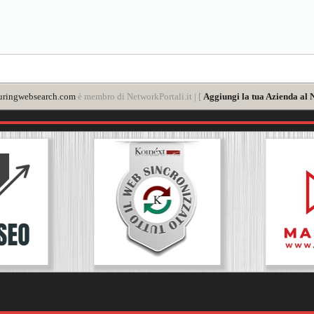
uringwebsearch.com
è membro di NetworkPortali.it | [
Aggiungi la tua Azienda al 