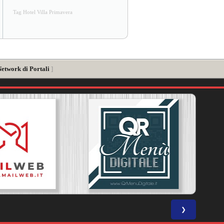
Tag Hotel Villa Primavera
Network di Portali
]
❯