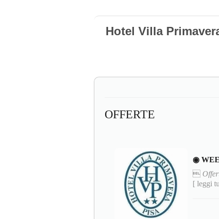
Hotel Villa Primaver
OFFERTE
◉ WEE

Offer
[ leggi t