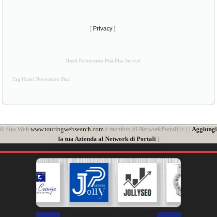
[
Privacy
]
Hotel Novecento Pisa Pisa Servizi
Tag Hotel Novecento Pisa
il Sito Web
www.touringwebsearch.com
è membro di NetworkPortali.it | [
Aggiungi
la tua Azienda al Network di Portali
]