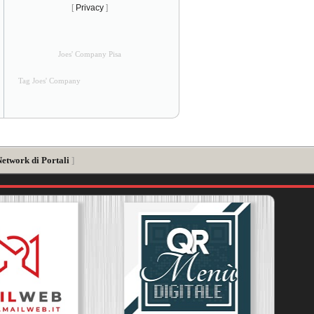
[
Privacy
]
Joes' Company Pisa
Tag Joes' Company
Network di Portali
]