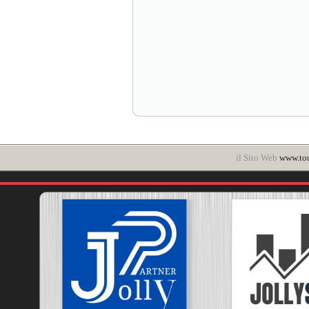
il Sito Web
www.to