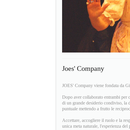
Joes' Company
JOES' Company viene fondata da Giu
Dopo aver collaborato entrambi per
di un grande desiderio condiviso, la d
puntuale mettendo a frutto le recipro
Accettare, accogliere il ruolo e la res
unica meta naturale, l'esperienza del p