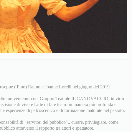
seppe ( Pino) Raimo e Joanne Lorelli nel giugno del 2019.
 oltre un ventennio nel Gruppo Teatrale IL CANOVACCIO, in virtù
ecisione di vivere l'arte di fare teatro in maniera più profonda e
che esperienze di palcoscenico e di formazione maturate nel passato.
ponsabilità di "servitori del pubblico".. curare, privilegiare, come
ubblico attraverso il rapporto tra attori e spettatore.