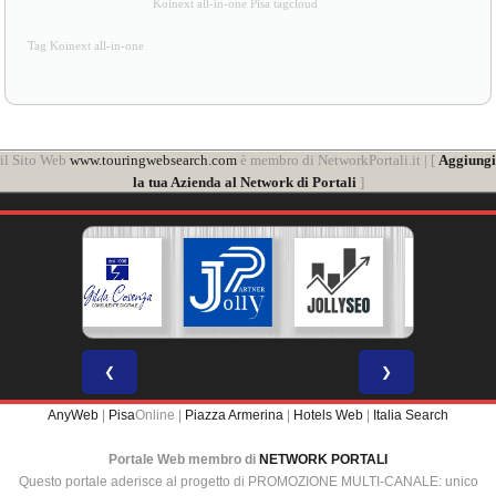
Koinext all-in-one Pisa tagcloud
Tag Koinext all-in-one
il Sito Web
www.touringwebsearch.com
è membro di NetworkPortali.it | [
Aggiungi
la tua Azienda al Network di Portali
]
❮
❯
AnyWeb
|
Pisa
Online |
Piazza Armerina
|
Hotels Web
|
Italia Search
Portale Web membro di
NETWORK PORTALI
Questo portale aderisce al progetto di PROMOZIONE MULTI-CANALE: unico