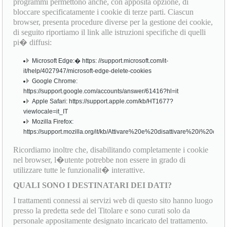
programmi permettono anche, con apposita opzione, di
bloccare specificatamente i cookie di terze parti. Ciascun
browser, presenta procedure diverse per la gestione dei cookie,
di seguito riportiamo il link alle istruzioni specifiche di quelli
pi� diffusi:
Microsoft Edge:� https: //support.microsoft.com/it-
it/help/4027947/microsoft-edge-delete-cookies
Google Chrome:
https://support.google.com/accounts/answer/61416?hl=it
Apple Safari: https://support.apple.com/kb/HT1677?
viewlocale=it_IT
Mozilla Firefox:
https://support.mozilla.org/it/kb/Attivare%20e%20disattivare%20i%20cook
Ricordiamo inoltre che, disabilitando completamente i cookie
nel browser, l�utente potrebbe non essere in grado di
utilizzare tutte le funzionalit� interattive.
QUALI SONO I DESTINATARI DEI DATI?
I trattamenti connessi ai servizi web di questo sito hanno luogo
presso la predetta sede del Titolare e sono curati solo da
personale appositamente designato incaricato del trattamento.