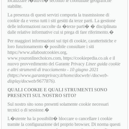
localizzare l�attivit� secondo le coordinate geografiche
stabilite.
La presenza di questi servizi comporta la trasmissione di
cookie da e verso tutti i siti gestiti da terze parti. La gestione
delle informazioni raccolte da �terze parti� � disciplinata
dalle relative informative cui si prega di fare riferimento.�
Per maggiori informazioni sui tipi di cookie, caratteristiche e
loro funzionamento � possibile consultare i siti
https://www.allaboutcookies.org,
www.youronlinechoices.com, https://cookiepedia.co.uk e il
nuovo provvedimento del Garante Privacy
Linee guida cookie
e altri strumenti di tracciamento - 10 giugno 2021
(https://www.garanteprivacy.it/home/docweb/-/docweb-
display/docweb/9677876).
QUALI COOKIE E QUALI STRUMENTI SONO
PRESENTI SUL NOSTRO SITO?
Sul nostro sito sono presenti solamente cookie necessari
tecnici o di sessione.�
L�utente ha la possibilit� bloccare o cancellare i cookie
tramite la configurazione del proprio browser. Di norma questi