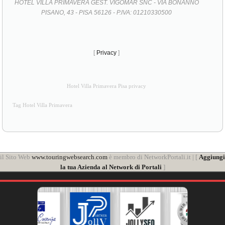
HOTEL VILLA PRIMAVERA GEST. VIGOMAR SNC - VIA BONANNO
PISANO, 43 - PISA 56126 - P.IVA: 01210330500
[
Privacy
]
Hotel Villa Primavera Pisa privacy
Tag Hotel Villa Primavera
il Sito Web
www.touringwebsearch.com
è membro di NetworkPortali.it | [
Aggiungi
la tua Azienda al Network di Portali
]